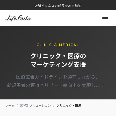
内
店舗ビジネスの成長をAIで加速
容
を
ス
キ
ッ
CLINIC & MEDICAL
プ
クリニック・医療の
マーケティング支援
医療広告ガイドラインを遵守しながら、
新規患者の獲得とリピート率向上を実現します。
ホーム
/
業界別ソリューション
/
クリニック・医療