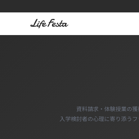
内
容
を
ス
キ
ッ
プ
資料請求・体験授業の獲
入学検討者の心理に寄り添うフ