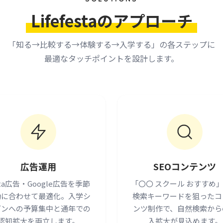
Lifefestaのアプローチ
「知る→比較する→体験する→入学する」の各ステップに
最適なタッチポイントを設計します。
広告運用
SEOコンテンツ
ta広告・Google広告を季節
「〇〇 スクール おすすめ
動に合わせて最適化。入学シ
検索キーワードを狙ったコ
ズンへの予算集中と通年での
ンツ制作で、自然検索から
認知拡大を両立します。
入拡大が見込めます。