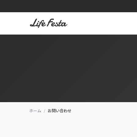
内
容
を
ス
キ
ッ
プ
ホーム
/
お問い合わせ