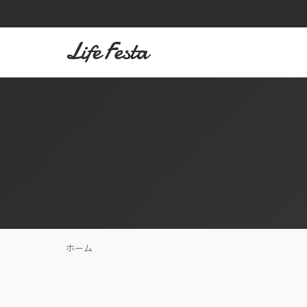
内
容
を
ス
キ
ッ
プ
ホーム