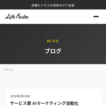
内
店舗ビジネスの成長をAIで加速
容
を
ス
キ
ッ
BLOG
プ
ブログ
ホーム
2026年3月20日
サービス業 AIマーケティング自動化